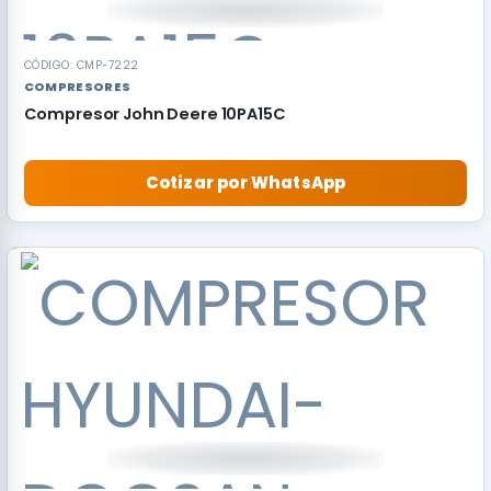
CÓDIGO: CMP-7222
COMPRESORES
Compresor John Deere 10PA15C
Cotizar por WhatsApp