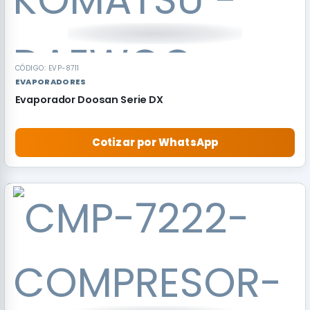
CÓDIGO: EVP-8711
EVAPORADORES
Evaporador Doosan Serie DX
Cotizar por WhatsApp