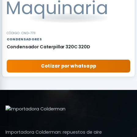
CÓDIGO: CND-7711
CONDENSADORES
Condensador Caterpillar 320C 320D
Cotizar por whatsapp
Importadora Colderman: repuestos de aire