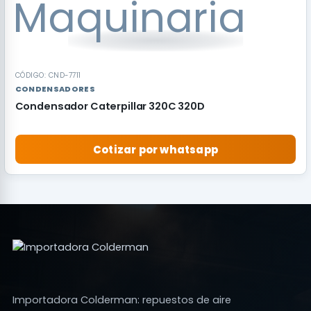
CÓDIGO: CND-7711
CONDENSADORES
Condensador Caterpillar 320C 320D
Cotizar por whatsapp
Importadora Colderman: repuestos de aire