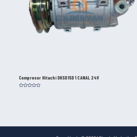
Compresor Hitachi DKSD15D 1 CANAL 24V
Valorado
con
0
de
5