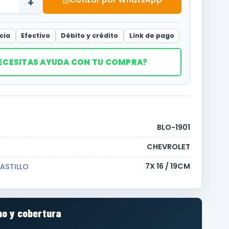
+
cia
Efectivo
Débito y crédito
Link de pago
ECESITAS AYUDA CON TU COMPRA?
BLO-1901
CHEVROLET
7X 16 / 19CM
ASTILLO
o y cobertura