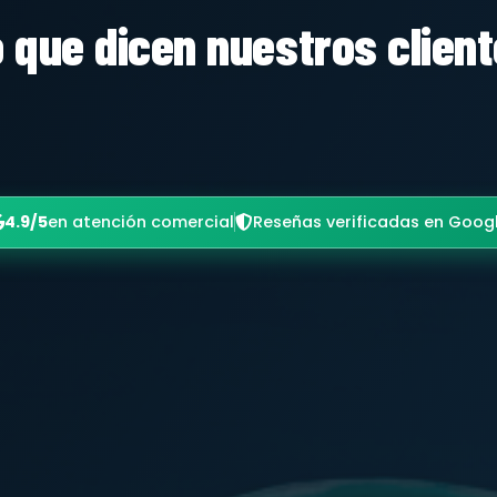
 que dicen nuestros clien
4.9/5
en atención comercial
Reseñas verificadas en Goog