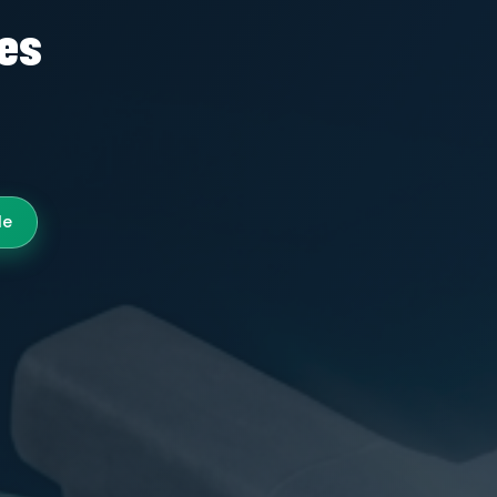
tes
le