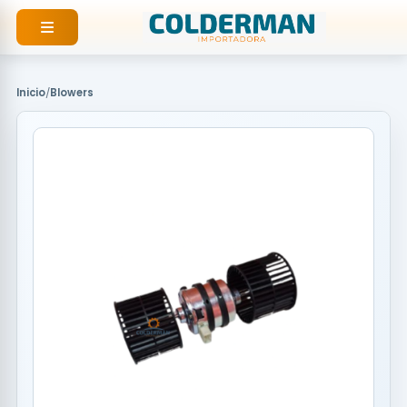
Ir
al
contenido
Inicio
/
Blowers