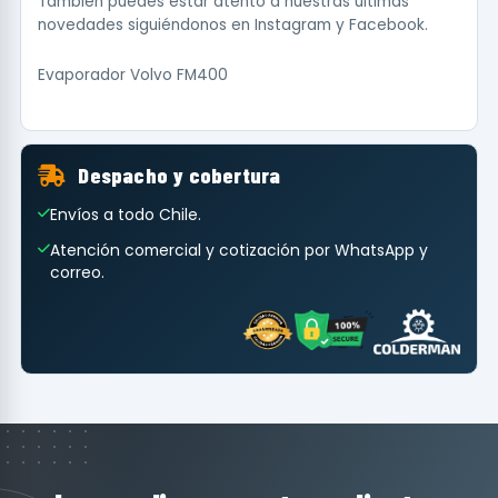
También puedes estar atento a nuestras últimas
novedades siguiéndonos en
Instagram
y
Facebook
.
Evaporador Volvo FM400
Despacho y cobertura
Envíos a todo Chile.
Atención comercial y cotización por WhatsApp y
correo.