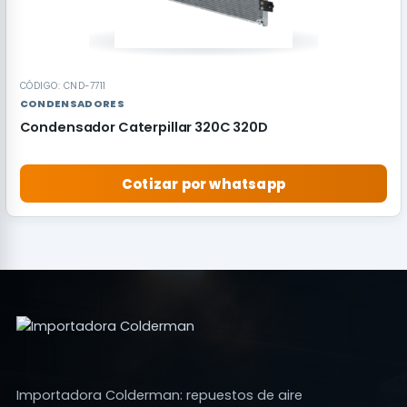
CÓDIGO: CND-7711
CONDENSADORES
Condensador Caterpillar 320C 320D
Cotizar por whatsapp
Importadora Colderman: repuestos de aire