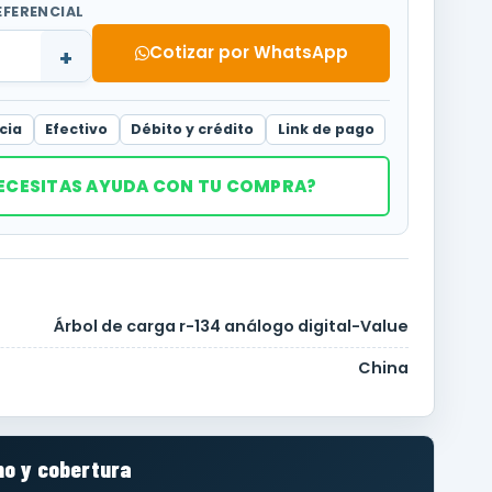
EFERENCIAL
Cotizar por WhatsApp
+
cia
Efectivo
Débito y crédito
Link de pago
ECESITAS AYUDA CON TU COMPRA?
Árbol de carga r-134 análogo digital-Value
China
o y cobertura