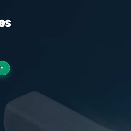
tes
le