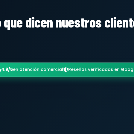
 que dicen nuestros clien
4.9/5
en atención comercial
Reseñas verificadas en Goog