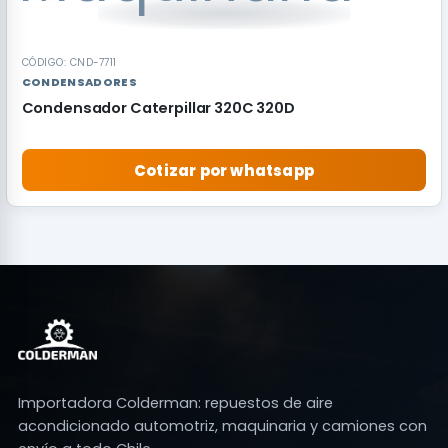
CÓDIGO: CND-7711
CONDENSADORES
Condensador Caterpillar 320C 320D
Cotizar por whatsapp
Importadora Colderman: repuestos de aire
acondicionado automotriz, maquinaria y camiones con