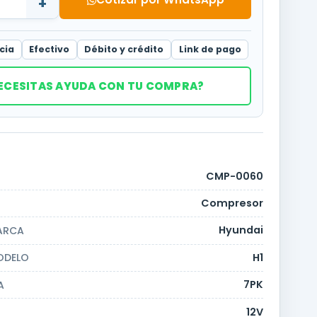
+
cia
Efectivo
Débito y crédito
Link de pago
ECESITAS AYUDA CON TU COMPRA?
CMP-0060
Compresor
Hyundai
ARCA
H1
ODELO
7PK
A
12V