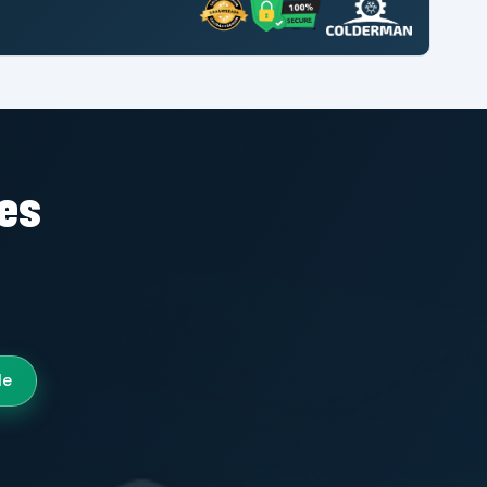
tes
le