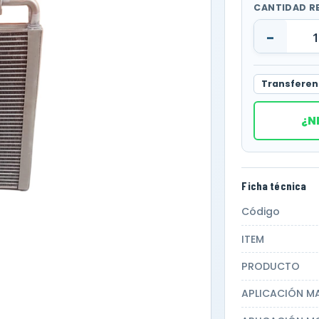
CANTIDAD R
-
Transferen
¿N
Ficha técnica
Código
ITEM
PRODUCTO
APLICACIÓN M