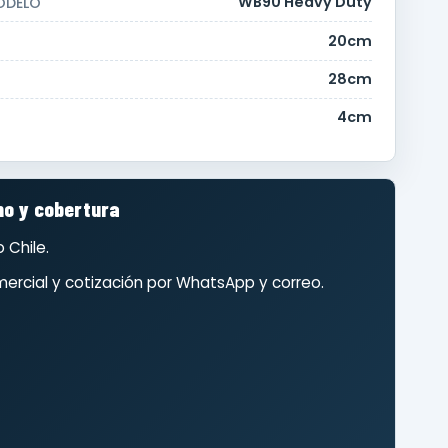
WB90 Heavy Duty
ODELO
20cm
28cm
4cm
o y cobertura
 Chile.
ercial y cotización por WhatsApp y correo.