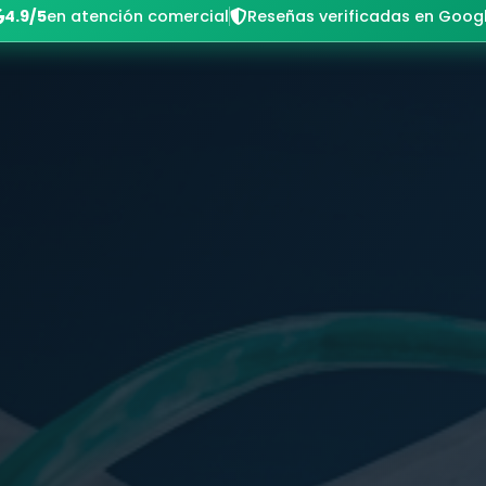
4.9/5
en atención comercial
Reseñas verificadas en Goog