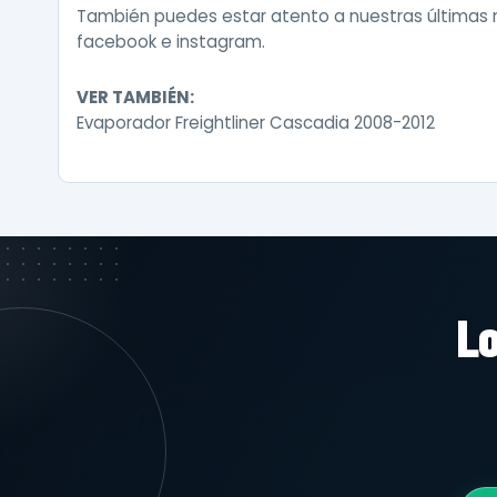
También puedes estar atento a nuestras últimas
facebook
e
instagram
.
VER TAMBIÉN:
Evaporador Freightliner Cascadia 2008-2012
Lo