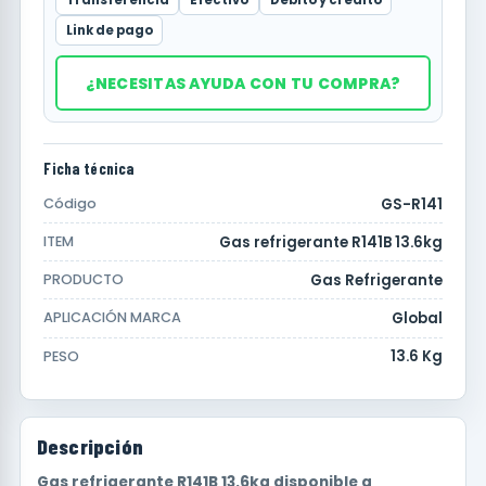
Link de pago
¿NECESITAS AYUDA CON TU COMPRA?
Ficha técnica
GS-R141
Código
Gas refrigerante R141B 13.6kg
ITEM
Gas Refrigerante
PRODUCTO
Global
APLICACIÓN MARCA
13.6 Kg
PESO
Descripción
Gas refrigerante R141B 13.6kg disponible a