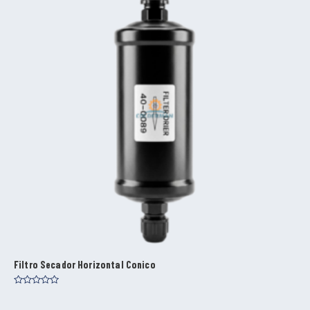
Filtro Secador Horizontal Conico
Valorado
con
0