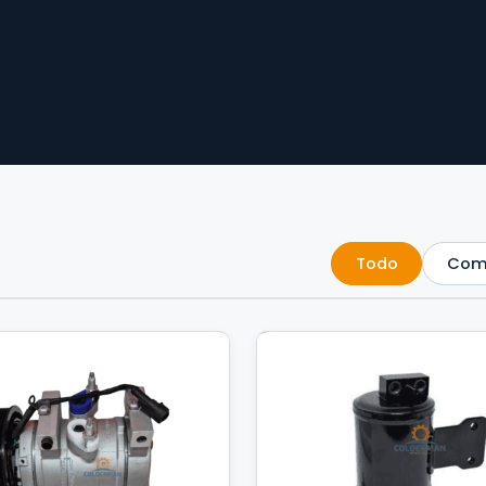
Todo
Com
NUEVO