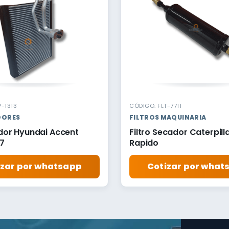
-1313
CÓDIGO: FLT-7711
DORES
FILTROS MAQUINARIA
or Hyundai Accent
Filtro Secador Caterpill
7
Rapido
izar por whatsapp
Cotizar por what