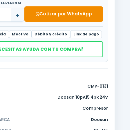
EFERENCIAL
Cotizar por WhatsApp
+
cia
Efectivo
Débito y crédito
Link de pago
ECESITAS AYUDA CON TU COMPRA?
CMP-0131
Doosan 10pA15 4pk 24V
Compresor
Doosan
ARCA