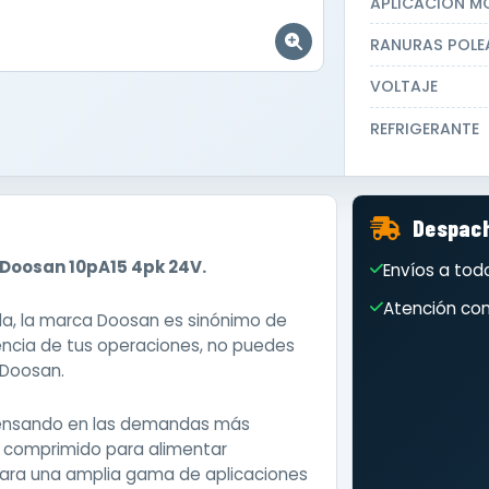
APLICACIÓN M
RANURAS POLE
VOLTAJE
REFRIGERANTE
Despach
Doosan 10pA15 4pk 24V.
Envíos a todo
Atención com
ada, la marca Doosan es sinónimo de
ciencia de tus operaciones, no puedes
 Doosan.
pensando en las demandas más
re comprimido para alimentar
para una amplia gama de aplicaciones