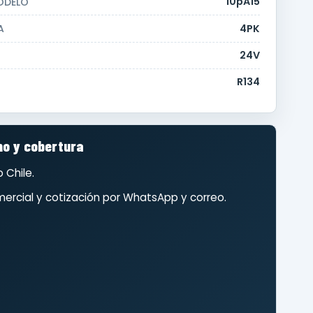
10pA15
ODELO
4PK
A
24V
R134
o y cobertura
 Chile.
ercial y cotización por WhatsApp y correo.