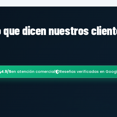
 que dicen nuestros clien
4.9/5
en atención comercial
Reseñas verificadas en Goog