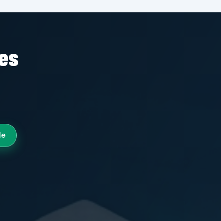
tes
le