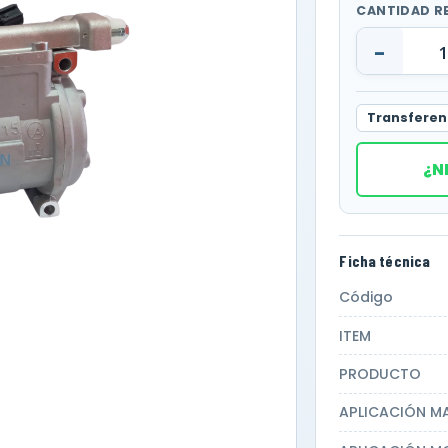
CANTIDAD R
-
Transferen
¿N
Ficha técnica
Código
ITEM
PRODUCTO
APLICACIÓN M