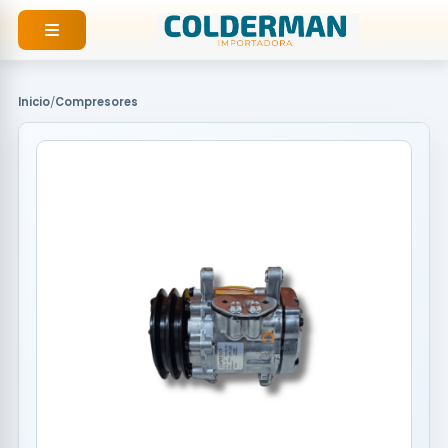
Ir
al
contenido
Inicio
/
Compresores