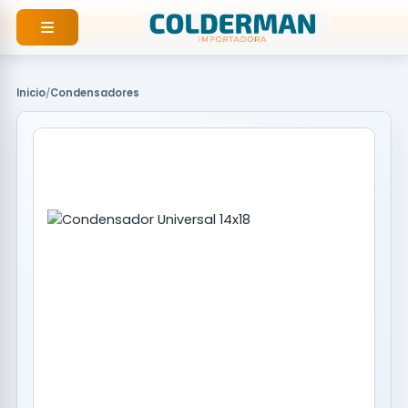
Ir
al
contenido
Inicio
/
Condensadores