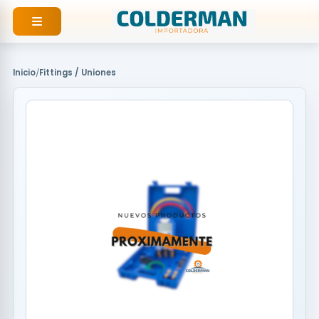
Ir
al
contenido
Inicio
/
Fittings / Uniones