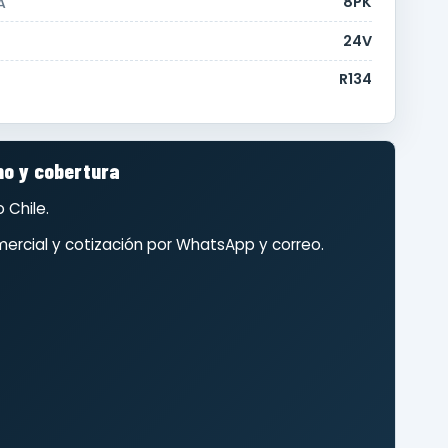
8PK
A
24V
R134
o y cobertura
 Chile.
ercial y cotización por WhatsApp y correo.