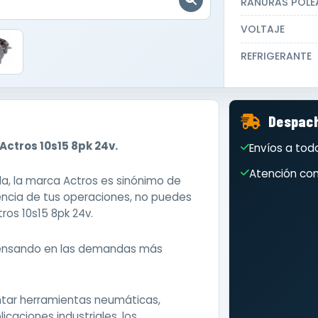
RANURAS POLE
VOLTAJE
REFRIGERANTE
Despach
ctros 10s15 8pk 24v.
Envíos a todo
Atención com
da, la marca Actros es sinónimo de
ciencia de tus operaciones, no puedes
ros 10s15 8pk 24v.
pensando en las demandas más
ntar herramientas neumáticas,
caciones industriales, los