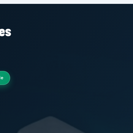
tes
le