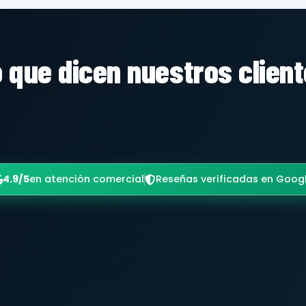
 que dicen nuestros clien
4.9/5
en atención comercial
Reseñas verificadas en Goog