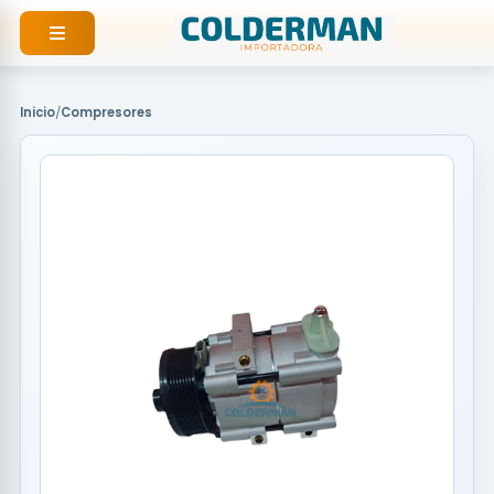
Ir
al
contenido
Inicio
/
Compresores