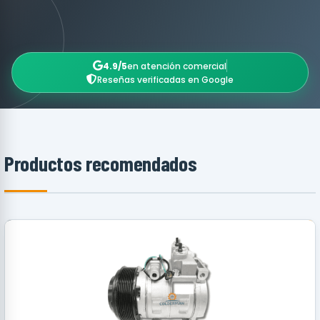
4.9/5
en atención comercial
Reseñas verificadas en Google
Productos recomendados
RECOMENDADO