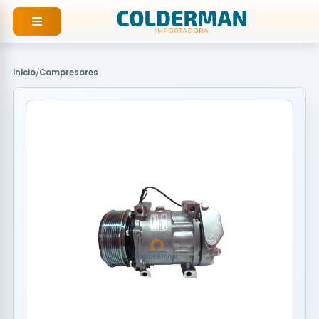
Ir
al
contenido
Inicio
/
Compresores