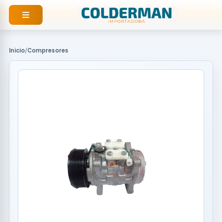
Ir
al
contenido
Inicio
/
Compresores