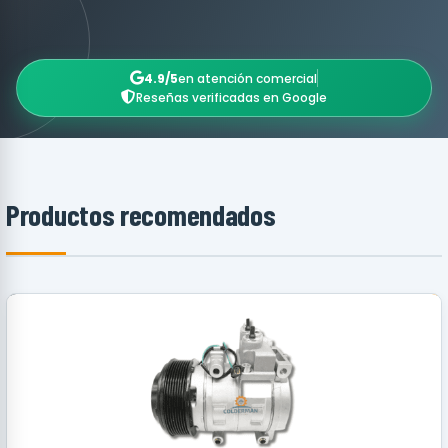
4.9/5
en atención comercial
Reseñas verificadas en Google
Productos recomendados
RECOMENDADO