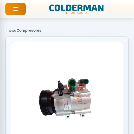
Ir
al
contenido
Inicio
/
Compresores