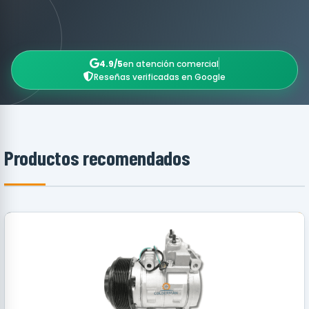
4.9/5
en atención comercial
Reseñas verificadas en Google
Productos recomendados
RECOMENDADO