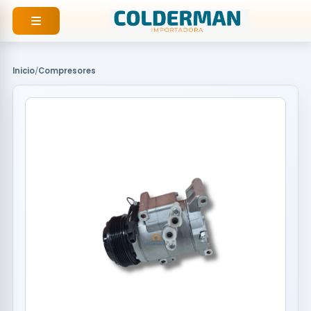
Ir
al
contenido
Inicio
/
Compresores