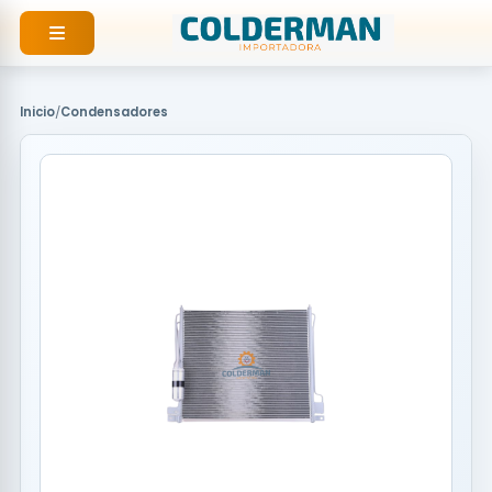
Ir
al
contenido
Inicio
/
Condensadores