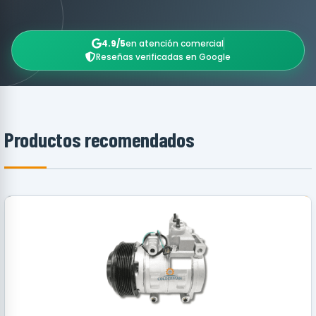
4.9/5
en atención comercial
Reseñas verificadas en Google
Productos recomendados
RECOMENDADO