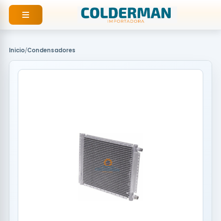
Ir
al
contenido
Inicio
/
Condensadores