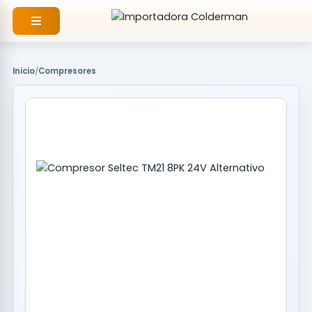
Ir
al
contenido
Inicio
/
Compresores