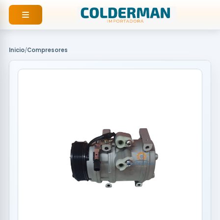
Ir
al
contenido
Inicio
/
Compresores